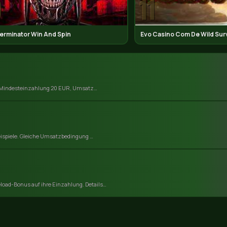
0
11
erminator Win And Spin
Evo Casino Com De Wild Sur
le. Mindesteinzahlung 20 EUR, Umsatz…
reispiele. Gleiche Umsatzbedingung …
oad-Bonus auf ihre Einzahlung. Details…