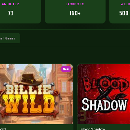
ANBIETER
JACKPOTS
WIL
73
160+
500 
ash Games
Neu
3
Wild
Blood Shadow