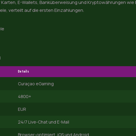
ber Karten, E-Wallets, Banküberweisung und Kryptowährungen wi
ele, verteilt auf die ersten Einzahlungen.
le
d
Details
Curaçao eGaming
4800+
EUR
24/7 Live-Chat und E-Mail
Browser-optimiert, iOS und Android