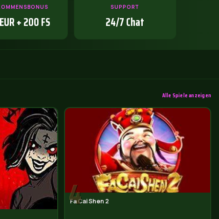
LKOMMENSBONUS
SUPPORT
EUR + 200 FS
24/7 Chat
Alle Spiele anzeigen
4
Fa Cai Shen 2