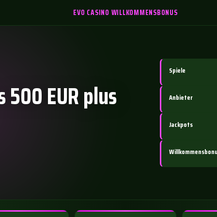
EVO CASINO WILLKOMMENSBONUS
Spiele
s 500 EUR plus
Anbieter
Jackpots
Willkommensbon