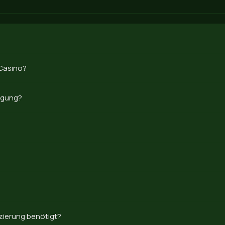
 Casino?
ügung?
zierung benötigt?