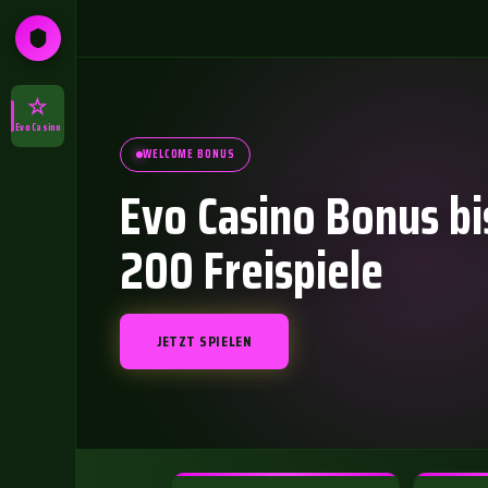
☆
Evo Casino
WELCOME BONUS
Evo Casino Bonus bi
200 Freispiele
JETZT SPIELEN